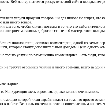
ость. Веб мастер пытается раскрутить свой сайт и вкладывает д
в.
ставляют услуги продажи товаров, ни для никого не секрет, что
о или иного товара.
 для того, чтобы клиент поверил в то, что это действительно 
и интернет магазины, добросовестные веб мастера тоже вкладыв
ботают пользователи, оставляя комментарии, одной из самых ог
ньги, которые станут дополнительным доходом. Цена одного ком
не только услуги по размещению комментариев. Есть люди, которы
он не требует огромных усилий и много времени, всего за один 
омментариях:
. Конкуренция здесь огромная, однако заказов очень много.
омощью которой люди зарабатывают на том, что просто оставля
тят к работе. Все пользователи наделены определенным рангом, 