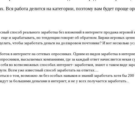
 Вся работа делится на категории, поэтому вам будет проще ор
есный способ реального заработка без вложений в интернете продажа игровой 
 еще и зарабатывать, но тенденции говорят об обратном. Биржи игровых ценн
делать, чтобы заработать деньги на долларовом почтовике? И вот несколько у
боток в интернете на сетевых опросниках. Одним из видов заработка в интерн
опросников, высылаемых компаниями, где за каждый ответ начисляется некая су
себя во всевозможных способах интернет- заработков, знают о таком виде зараб
ги. Всем уже известный способ заработать на ответах....
иться о том, возможно ли без особых навыков и знаний заработать хотя бы 200
дут за большими деньгами в интернет, и не у всех получается заработать...