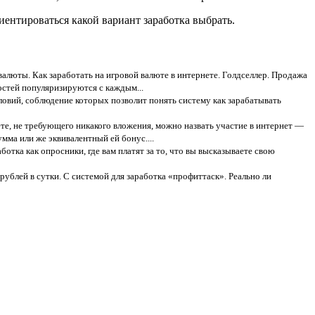
иентироваться какой вариант заработка выбрать.
валюты. Как заработать на игровой валюте в интернете. Голдселлер. Продажа
остей популяризируются с каждым...
словий, соблюдение которых позволит понять систему как зарабатывать
ете, не требующего никакого вложения, можно назвать участие в интернет —
мма или же эквивалентный ей бонус....
отка как опросники, где вам платят за то, что вы высказываете свою
 рублей в сутки. С системой для заработка «профиттаск». Реально ли